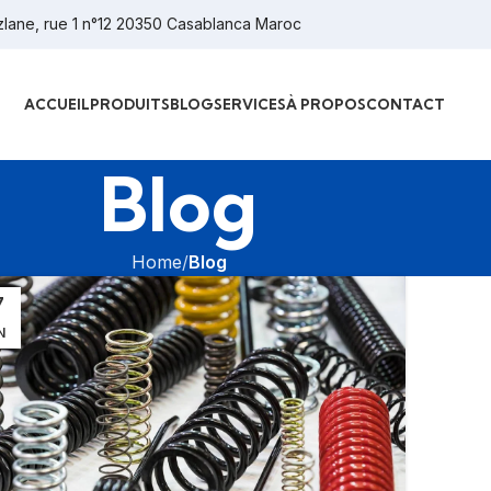
Ghizlane, rue 1 n°12 20350 Casablanca Maroc
ACCUEIL
PRODUITS
BLOG
SERVICES
À PROPOS
CONTACT
Blog
Home
Blog
7
N