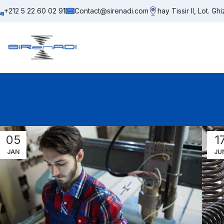
+212 5 22 60 02 91
Contact@sirenadi.com
hay Tissir II, Lot. 
05
1
JAN
JU