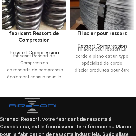
fabricant Ressort de
Fil acier pour ressort
Compression
Ressort Compression
Fil acier pour ressort La
Ressort Compression
fabricant Ressort de
corde à piano est un type
Compression
spécialisé de corde
Les ressorts de compression,
d’acier produites pour être
également connus sous le
utilisées dans un piano et
nom de ressorts
hélicoïdaux, sont du fil
d’acier spiralé ouvert fourni
dans une grande
Sirenadi Ressort, votre fabricant de ressorts à
Casablanca, est le fournisseur de référence au Maroc
pour la fabrication de ressorts industriels. Spécialiste