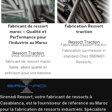
Fabricant de ressort
Fabrication Ressort
maroc – Qualité et
traction
Performance pour
Ressort Traction
l’Industrie au Maroc
Fabrication Ressort traction
Fabrication sur-mesure et
Ressort Traction
Vous recherchez un
standard Chez SIRENADI
fabricant de ressort maroc
Ressorts,
fiable, alliant qualité et
nous fabriquons des ressorts
précision pour vos besoins
de traction, des ressorts de
industriels ? Notre
torsion, des ressorts de
entreprise basée au
compression, des pièces en
fils :
Sirenadi Ressort, votre fabricant de ressorts à
Casablanca, est le fournisseur de référence au Maroc
pour la fabrication de ressorts industriels. Spécialiste