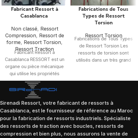
Fabricant Ressort à
Fabrications de Tous
Casablanca
Types de Ressort
Torsion
Non classé
,
Ressort
Compression
,
Ressort de
Ressort Torsion
Fabrications de Tous Types
forme
,
Ressort Torsion
,
de Ressort Torsion Les
Ressort Traction
Fabricant Ressort à
ressorts de torsion sont
Casablanca RESSORT est un
utilisés dans un très grand
organe ou pièce mécanique
nombre de mécanismes
qui utilise les propriétés
élastique de certains
matériaux pour absorber
Sirenadi Ressort, votre fabricant de ressorts à
Casablanca, est le fournisseur de référence au Maroc
pour la fabrication de ressorts industriels. Spécialiste
des ressorts de traction avec boucles, ressorts de
compression et bien plus, nous assurons la vente de